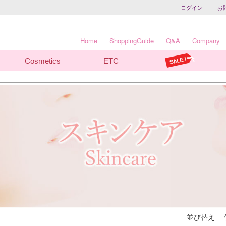
ログイン
お
Home
ShoppingGuide
Q&A
Company
Cosmetics
ETC
並び替え