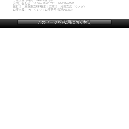
ご注文受付時間：24時間受付中
お問い合わせ：10:00～18:00 TEL：06-6374-0505
銀行名：三菱東京UFJ銀行 | 支店名：梅田支店（ウメダ）
口座名義： カ）クレア | 口座番号 普通0053537
このページをPC用に切り替え