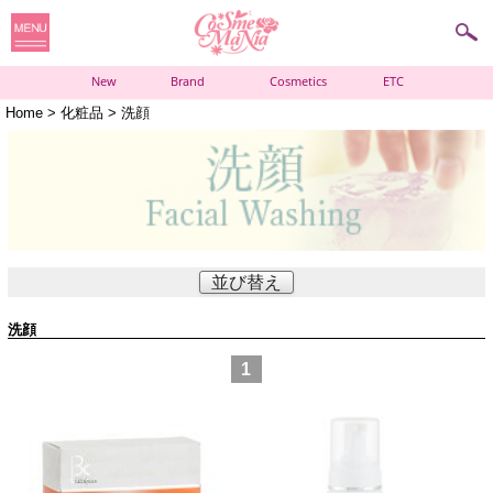
New
Brand
Cosmetics
ETC
Home
>
化粧品
> 洗顔
並び替え
洗顔
1