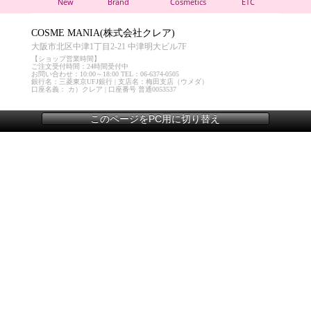
New
Brand
Cosmetics
ETC
COSME MANIA(株式会社クレア)
大阪市北区中津1丁目2-21 中津明大ビル7F
【ショップ営業時間】
ご注文受付時間：24時間受付中
お問い合わせ：10:00～18:00 TEL：06-6374-0505
銀行名：三菱東京UFJ銀行 | 支店名：梅田支店（ウメダ）
口座名義： カ）クレア | 口座番号 普通0053537
このページをPC用に切り替え